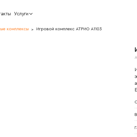
такты
Услуги
вые комплексы
Игровой комплекс АТРИО A1103
А
С
В
Г