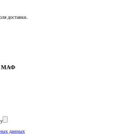
оля доставки.
ие МАФ
ку
ьных данных