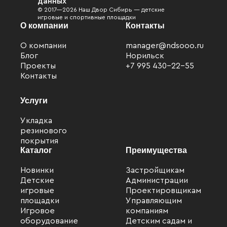
данных
© 2017—2026 Наш Двор Сибирь — детские
игровые и спортивные площадки
О компании
Контакты
О компании
manager@ndsooo.ru
Блог
Норильск
Проекты
+7 995 430-22-55
Контакты
Услуги
Укладка
резинового
покрытия
Каталог
Преимущества
Новинки
Застройщикам
Детские
Администрации
Файлы cookie
игровые
Проектировщикам
площадки
Управляющим
Мы используем файлы cookie для улучшения
Игровое
компаниям
взаимодействия с пользователями и обслуживания.
оборудование
Детским садам и